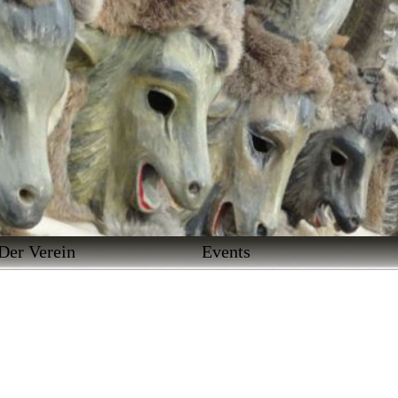
Zunftrat
Der Verein
Events
Ehrenmitglieder
Satzung
Häsordnung
Formulare
Narrenmarsch
Sage
Impressum