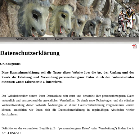
Zunftrat
Downloads
Navigation
Startseite
Der Verein
Events
Aktuelles
Ehrenmitglieder
Datenschutz
überspringen
Satzung
Archiv
Häsordnung
Formulare
Datenschutzerklärung
Narrenmarsch
Sage
Impressum
Grundlegendes
Datenschutz
Diese Datenschutzerklärung soll die Nutzer dieser Website über die Art, den Umfang und den
Zweck der Erhebung und Verwendung personenbezogener Daten durch den Websitebetreiber
Steinbock-Zunft Taisersdorf e.V. informieren.
Der Websitebetreiber nimmt Ihren Datenschutz sehr ernst und behandelt Ihre personenbezogenen Daten
vertraulich und entsprechend der gesetzlichen Vorschriften. Da durch neue Technologien und die ständige
Weiterentwicklung dieser Webseite Änderungen an dieser Datenschutzerklärung vorgenommen werden
können, empfehlen wir Ihnen sich die Datenschutzerklärung in regelmäßigen Abständen wieder
durchzulesen.
Definitionen der verwendeten Begriffe (z.B. “personenbezogene Daten” oder “Verarbeitung”) finden Sie in
Art. 4 DSGVO