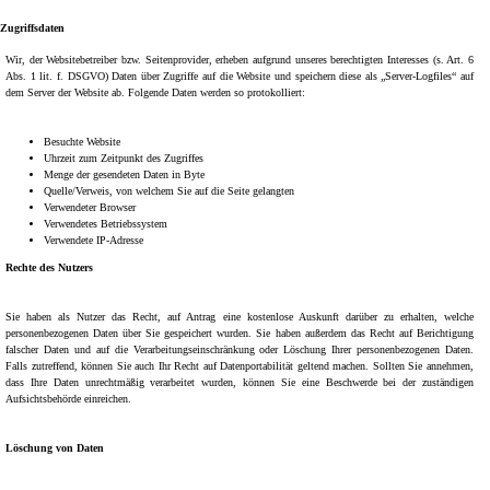
Zugriffsdaten
Wir, der Websitebetreiber bzw. Seitenprovider, erheben aufgrund unseres berechtigten Interesses (s. Art. 6
Abs. 1 lit. f. DSGVO) Daten über Zugriffe auf die Website und speichern diese als „Server-Logfiles“ auf
dem Server der Website ab. Folgende Daten werden so protokolliert:
Besuchte Website
Uhrzeit zum Zeitpunkt des Zugriffes
Menge der gesendeten Daten in Byte
Quelle/Verweis, von welchem Sie auf die Seite gelangten
Verwendeter Browser
Verwendetes Betriebssystem
Verwendete IP-Adresse
Rechte des Nutzers
Sie haben als Nutzer das Recht, auf Antrag eine kostenlose Auskunft darüber zu erhalten, welche
personenbezogenen Daten über Sie gespeichert wurden. Sie haben außerdem das Recht auf Berichtigung
falscher Daten und auf die Verarbeitungseinschränkung oder Löschung Ihrer personenbezogenen Daten.
Falls zutreffend, können Sie auch Ihr Recht auf Datenportabilität geltend machen. Sollten Sie annehmen,
dass Ihre Daten unrechtmäßig verarbeitet wurden, können Sie eine Beschwerde bei der zuständigen
Aufsichtsbehörde einreichen.
Löschung von Daten